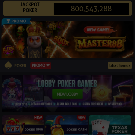
JACKPOT
© 2026 pkr88asiawd.xyz. All Rights Reserved | 18+
800,543,288
POKER
PROMO
Lihat Semua
POKER