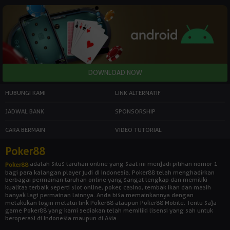
HUBUNGI KAMI
LINK ALTERNATIF
JADWAL BANK
SPONSORSHIP
CARA BERMAIN
VIDEO TUTORIAL
Poker88
adalah situs taruhan online yang saat ini menjadi pilihan nomor 1
Poker88
bagi para kalangan player judi di Indonesia. Poker88 telah menghadirkan
berbagai permainan taruhan online yang sangat lengkap dan memiliki
kualitas terbaik seperti slot online, poker, casino, tembak ikan dan masih
banyak lagi permainan lainnya. Anda bisa memainkannya dengan
melakukan login melalui link Poker88 ataupun Poker88 Mobile. Tentu saja
game Poker88 yang kami sediakan telah memiliki lisensi yang sah untuk
beroperasi di Indonesia maupun di Asia.