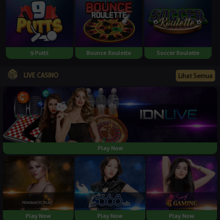
9 Putts
Bounce Roulette
Soccer Roulette
LIVE CASINO
Lihat Semua
Play Now
Play Now
Play Now
Play Now