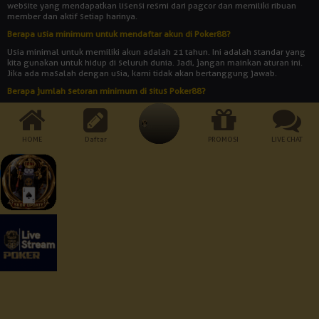
website yang mendapatkan lisensi resmi dari pagcor dan memiliki ribuan
member dan aktif setiap harinya.
Berapa usia minimum untuk mendaftar akun di Poker88?
Usia minimal untuk memiliki akun adalah 21 tahun. Ini adalah standar yang
kita gunakan untuk hidup di seluruh dunia. Jadi, jangan mainkan aturan ini.
Jika ada masalah dengan usia, kami tidak akan bertanggung jawab.
Berapa jumlah setoran minimum di situs Poker88?
Jumlah setoran minimum adalah Rp 10.000. Bukankah itu rendah? Dengan
uang yang begitu banyak, Anda bisa memainkan semua jenis permainan
yang disediakan oleh agen judi online POKER88.
HOME
Daftar
PROMOSI
LIVE CHAT
Cara Pembayaran:
Dukungan Perangkat :
Keamanan Terjamin :
© 2026 Poker88. All Rights Reserved | 18+