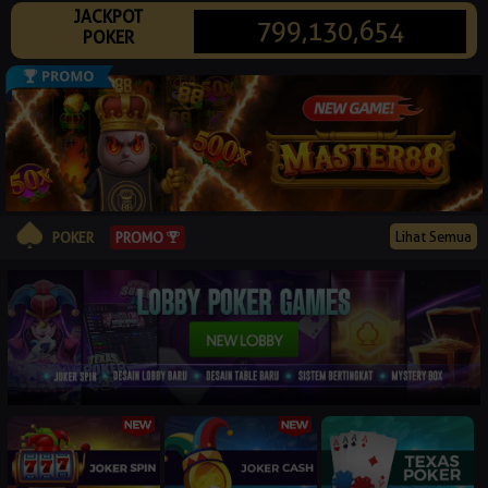
JACKPOT
© 2026 pkr88asiawd.xyz. All Rights Reserved | 18+
799,130,654
POKER
Lihat Semua
PROMO
POKER