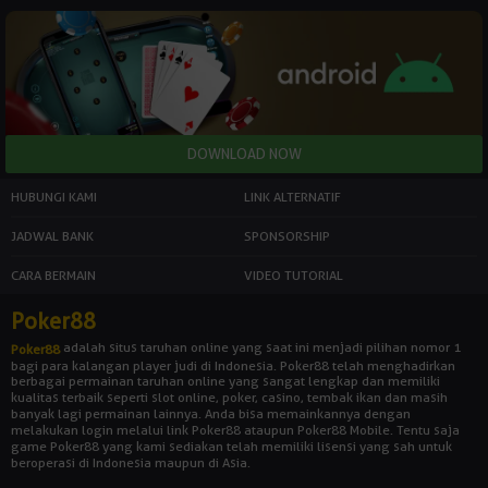
HUBUNGI KAMI
LINK ALTERNATIF
JADWAL BANK
SPONSORSHIP
CARA BERMAIN
VIDEO TUTORIAL
Poker88
adalah situs taruhan online yang saat ini menjadi pilihan nomor 1
Poker88
bagi para kalangan player judi di Indonesia. Poker88 telah menghadirkan
berbagai permainan taruhan online yang sangat lengkap dan memiliki
kualitas terbaik seperti slot online, poker, casino, tembak ikan dan masih
banyak lagi permainan lainnya. Anda bisa memainkannya dengan
melakukan login melalui link Poker88 ataupun Poker88 Mobile. Tentu saja
game Poker88 yang kami sediakan telah memiliki lisensi yang sah untuk
beroperasi di Indonesia maupun di Asia.