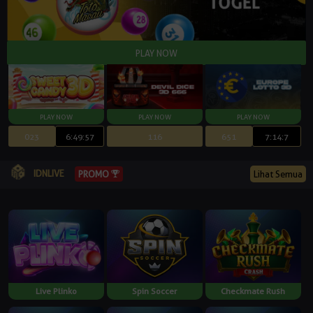
023
6:49:56
116
651
7:14:6
IDNLIVE
Lihat Semua
PROMO
Live Plinko
Spin Soccer
Checkmate Rush