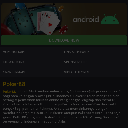
HUBUNGI KAMI
LINK ALTERNATIF
JADWAL BANK
SPONSORSHIP
CARA BERMAIN
VIDEO TUTORIAL
Poker88
adalah situs taruhan online yang saat ini menjadi pilihan nomor 1
Poker88
bagi para kalangan player judi di Indonesia. Poker88 telah menghadirkan
berbagai permainan taruhan online yang sangat lengkap dan memiliki
kualitas terbaik seperti slot online, poker, casino, tembak ikan dan masih
banyak lagi permainan lainnya. Anda bisa memainkannya dengan
melakukan login melalui link Poker88 ataupun Poker88 Mobile. Tentu saja
game Poker88 yang kami sediakan telah memiliki lisensi yang sah untuk
beroperasi di Indonesia maupun di Asia.