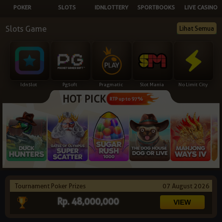
POKER
SLOTS
IDNLOTTERY
SPORTBOOKS
LIVE CASINO
NEW
Slots Game
Lihat Semua
TANGKAS
RTP
DEPOSIT
WITHDRAW
Idnslot
Pgsoft
Pragmatic
Slot Mania
No Limit City
HOT PICK
PROMOSI
RTP up to 97%
DOWNLOAD
REFERRAL
JACKPOT
Tournament Poker Prizes
07 August 2026
VIP MEMBER
Rp. 48,000,000
HUBUNGI KAMI