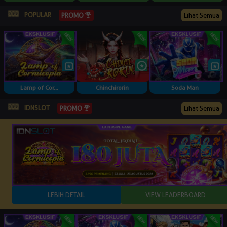
POPULAR
Lihat Semua
PROMO
Lamp of Cor...
Chinchirorin
Soda Man
IDNSLOT
Lihat Semua
PROMO