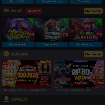
Satoshi Spins
Psycho Heroes
Tipsy Yeti ...
PGSOFT
Lihat Semua
PROMO
Monkeys Wil...
Tornado Ram...
Zombie Blas...
Lihat Semua
PROMOTION
TURNAMEN SPECIAL KEMERDEKAAN
CASH DROP GAME EKSKLUSIF
DOWNLOAD