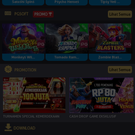
Satoshi Spins
Psycho Heroes
Tipsy Yeti ...
PGSOFT
Lihat Semua
PROMO
Monkeys Wil...
Tornado Ram...
Zombie Blas...
Lihat Semua
PROMOTION
TURNAMEN SPECIAL KEMERDEKAAN
CASH DROP GAME EKSKLUSIF
DOWNLOAD