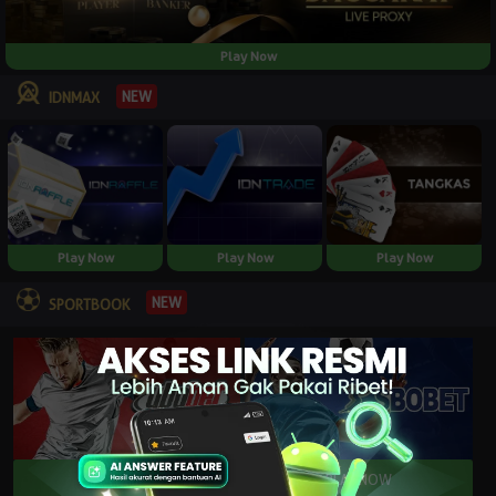
Play Now
NEW
IDNMAX
Play Now
Play Now
Play Now
NEW
SPORTBOOK